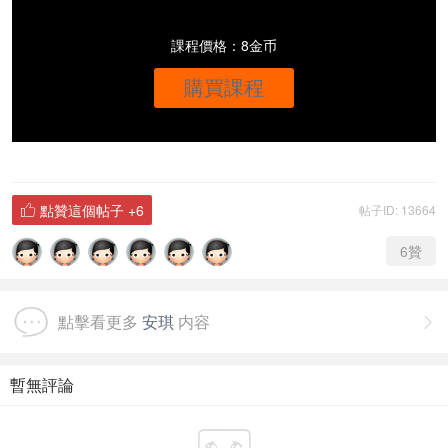
課程價格：8金币
購買課程
點贊這個帖子
+6
帖子ID: 13664

6
贊
點擊看更多
安琪
内容

暫無評論