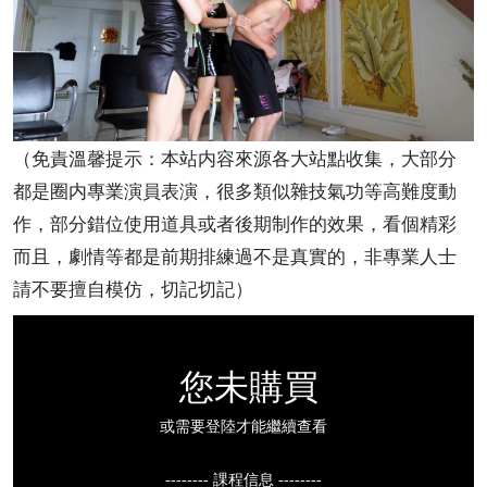
（免責溫馨提示：本站内容來源各大站點收集，大部分
都是圈内專業演員表演，很多類似雜技氣功等高難度動
作，部分錯位使用道具或者後期制作的效果，看個精彩
而且，劇情等都是前期排練過不是真實的，非專業人士
請不要擅自模仿，切記切記）
您未購買
或需要登陸才能繼續查看
-------- 課程信息 --------