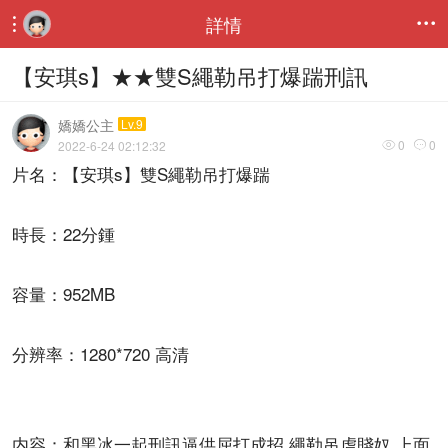
詳情


【安琪s】★★雙S繩勒吊打爆踹刑訊
嬌嬌公主
Lv.9
0
0
2022-6-24 02:12:32


片名：【安琪s】雙S繩勒吊打爆踹
時長：22分鍾
容量：952MB
分辨率：1280*720 高清
内容：和黑冰一起刑訊逼供屈打成招 繩勒吊虐賤奴 上面