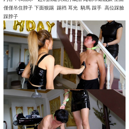
僅僅吊住脖子 下面狠踢 踢裆 耳光 騎馬 踩手 高位踩臉
踩脖子