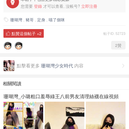

您需要
登錄
才可以查看, 沒帳号?
立即注冊
珊瑚灣
,
豬哥
,
定身
,
喵了個咪

點贊這個帖子
+2
帖子ID: 52723

2
贊
點擊看更多
珊瑚灣少女時代
内容

相關閱讀
珊瑚灣_小璐粗口羞辱綠王八前男友清理絲襪在線視頻