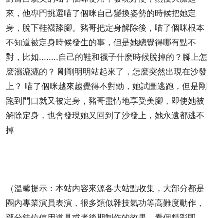
來，他專門挑選喵了個咪自己變換姿勢的時候把她定
身，脫下鞋襪舔腳。豬哥把定身解除後，喵了個咪根本
不知道被定身時候發生的事，但是她總覺得哪有點不
對，比如........自己的鞋和襪子什麽時候脫掉的？腳上怎
麽濕漉漉的？ 剛剛明明站起來了，怎麽突然出現在沙發
上？ 喵了個咪越來越覺得不對勁，她試圖逃跑，但是剛
跑到門口就又被定身，豬哥盡情地享受美腳，即使她被
解除定身，也會發現她又回到了沙發上，她永遠都逃不
掉
（溫馨提示：本站内容來源各大站點收集，大部分都是
圈内專業演員表演，很多類似雜技氣功等高難度動作，
部分錯位使用道具或者後期制作的效果，看個精彩即