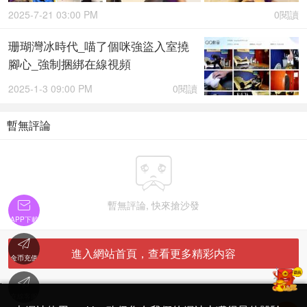
2025-7-21 03:00 PM
0閱讀
珊瑚灣冰時代_喵了個咪強盜入室撓
腳心_強制捆綁在線視頻
2025-1-3 09:00 PM
0閱讀
暫無評論

暫無評論, 快來搶沙發

APP下載

進入網站首頁，查看更多精彩内容
金币充值

'
在線客服