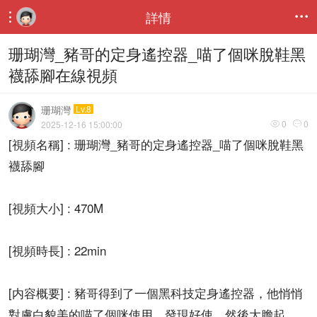
詳情


珊瑚灣_豬哥的定身遙控器_喵了個咪脫鞋黑
襪舔腳在線視頻
珊瑚灣
Lv.8
0
0
2025-12-16 15:00:00


[視頻名稱] : 珊瑚灣_豬哥的定身遙控器_喵了個咪脫鞋黑
襪舔腳
[視頻大小] : 470M
[視頻時長] : 22min
[内容概要] : 豬哥得到了一個黑科技定身遙控器，他悄悄
對膚白貌美的喵了個咪使用，發現好使，然後大膽起