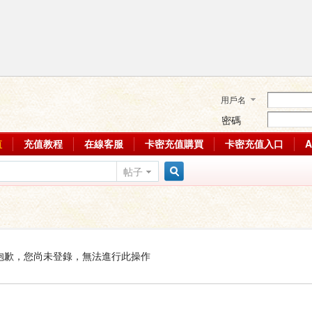
用戶名
密碼
值
充值教程
在線客服
卡密充值購買
卡密充值入口
帖子
搜
索
抱歉，您尚未登錄，無法進行此操作