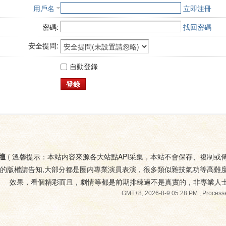
用戶名
立即注冊
密碼:
找回密碼
安全提問:
自動登錄
登錄
壇
(
溫馨提示：本站内容來源各大站點API采集，本站不會保存、複制或
您的版權請告知,大部分都是圈内專業演員表演，很多類似雜技氣功等高難
效果，看個精彩而且，劇情等都是前期排練過不是真實的，非專業人
GMT+8, 2026-8-9 05:28 PM
, Processe