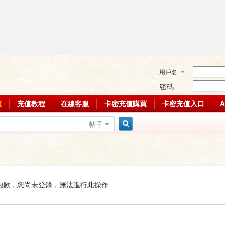
用戶名
密碼
值
充值教程
在線客服
卡密充值購買
卡密充值入口
帖子
搜
索
抱歉，您尚未登錄，無法進行此操作